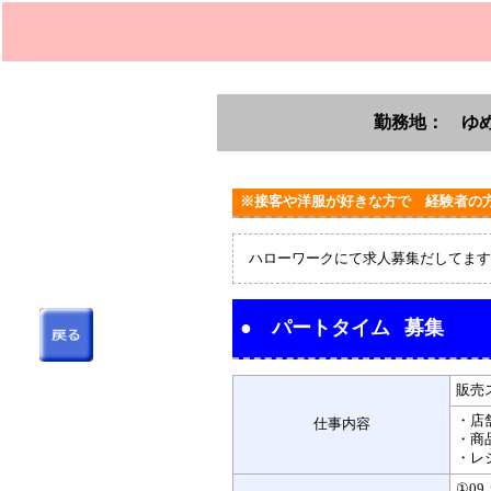
勤務地： ゆめ
※接客や洋服が好きな方で 経験者の
ハローワークにて求人募集だしてます
●
パートタイム
募集
販売
・店
仕事内容
・商
・レ
①09