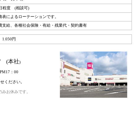
日程度 (相談可)
務表によるローテーションです。
費支給、各種社会保険・有給・残業代・契約書有
1.050円
7
(本社
)
PM17：00
合せください。
のみお休みです。