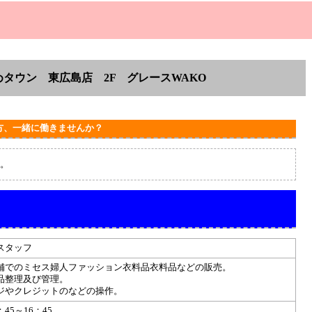
タウン 東広島店 2F
グレースWAKO
方、一緒に働きませんか？
。
スタッフ
舗でのミセス婦人ファッション衣料品衣料品などの販売。
品整理及び管理。
ジやクレジットのなどの操作。
：45～16：45